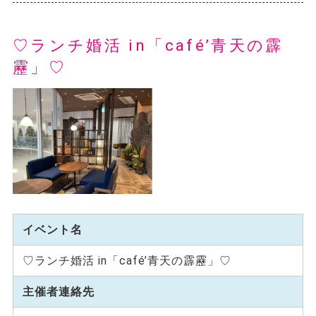
♡ランチ婚活 in「café’青天の霹
靂」♡
イベント名
♡ランチ婚活 in「café’青天の霹靂」♡
主催者連絡先