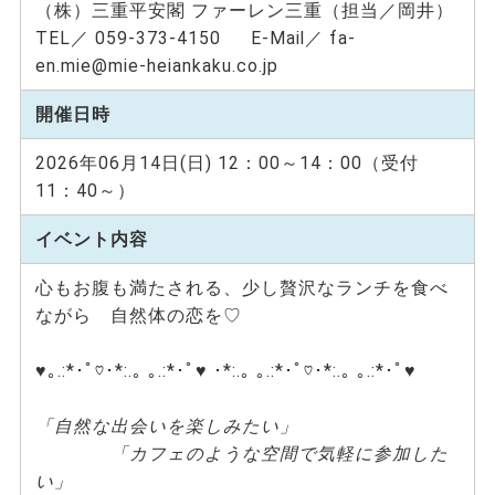
（株）三重平安閣 ファーレン三重（担当／岡井）
TEL／ 059-373-4150 E-Mail／ fa-
en.mie@mie-heiankaku.co.jp
開催日時
2026年06月14日(日) 12：00～14：00（受付
11：40～）
イベント内容
心もお腹も満たされる、少し贅沢なランチを食べ
ながら 自然体の恋を♡
♥｡.:*･ﾟ♡･*:.｡ ｡.:*･ﾟ♥ ･*:.｡ ｡.:*･ﾟ♡･*:.｡ ｡.:*･ﾟ♥
「自然な出会いを楽しみたい」
「カフェのような空間で気軽に参加した
い」