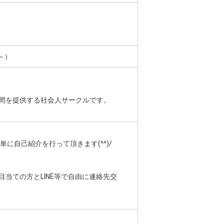
0～）
間を提供する社会人サークルです。
自己紹介を行って頂きます(^^)/
当ての方とLINE等で自由に連絡先交