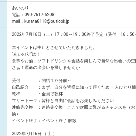
あいのり
電話：090-7617-6208
mail：kurata8118@outlook.jp
2022年7月16日（土）17：00～19：00終了予定（受付 16：5
本イベントは中止とさせていただきました。
“あいのり”は！
食事やお酒、ソフトドリンクや会話を楽しんで自然な出会いの空
さぁ！運命の出会いを探しませんか！
受付 ：開始１０分前～
自己紹介 ：まず、自分を皆様に知って頂くため 一人ひとり簡単に
乾杯 ：全員で乾杯
フリートーク：皆様と自由に会話をお楽しみください
連絡先交換 ：連絡先交換 ここで次回に繋がるチャンスを（お目
換）
イベント終了：イベント終了 解散
2022年7月16日 （ 土 ）