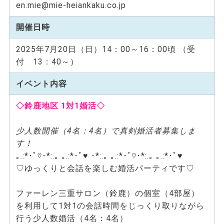
en.mie@mie-heiankaku.co.jp
開催日時
2025年7月20日（日）14：00～16：00頃 （受
付 13：40～）
イベント内容
◇鈴鹿地区 1対1婚活◇
少人数開催（4名：4名）で真剣婚活者募集しま
す！
｡.:*･ﾟ♡･*:.｡ ｡.:*･ﾟ♥ ･*:.｡ ｡.:*･ﾟ♡･*:.｡ ｡.:*･ﾟ♥
♡ゆっくりと会話を楽しむ婚活パーティです♡
ファーレン三重サロン（鈴鹿）の個室（4部屋）
を利用して1対1の会話時間をじっくり取りながら
行う少人数婚活（4名：4名）