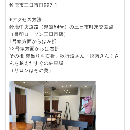
鈴鹿市三日市町997-1
※アクセス方法
鈴鹿中央道路（県道54号）の三日市町東交差点
（目印ローソン三日市店）
1号線方面からは左折
23号線方面からは右折
その後 突当りを右折、歌行燈さん・焼肉きんぐさ
んを越えたすぐの駐車場
（サロンはその奥）