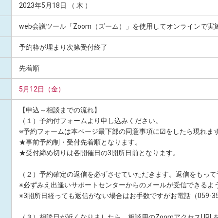
2023年5月18日 （ 木 ）
web会議ツール「Zoom（ズーム）」を使用してオンラインで実
予約枠が埋まり次第受付終了
先着順
5月12日（金）
【申込～相談までの流れ】
（１）予約付フォームより申し込みください。
※予約フォームは本ページ最下部の同意事項に☑をしたら現れま
★事前予約制・受付先着順となります。
★受付締め切りは各開催日の3開所日前となります。
（２）予約確定の返信を必ずさせていただきます。返信をもって
※必ずみえ出逢いサポートセンターからのメールが受信できるよ
※3開所日経っても返信がない場合はお手数ですがお電話（059-35
（３）相談日が近くなりましたら、相談用のZoomアクセスURL