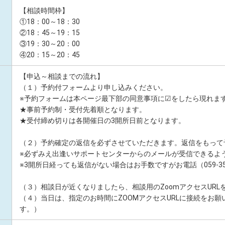
【相談時間枠】
①18：00～18：30
②18：45～19：15
③19：30～20：00
④20：15～20：45
【申込～相談までの流れ】
（１）予約付フォームより申し込みください。
※予約フォームは本ページ最下部の同意事項に☑をしたら現れま
★事前予約制・受付先着順となります。
★受付締め切りは各開催日の3開所日前となります。
（２）予約確定の返信を必ずさせていただきます。返信をもって
※必ずみえ出逢いサポートセンターからのメールが受信できるよ
※3開所日経っても返信がない場合はお手数ですがお電話（059-35
（３）相談日が近くなりましたら、相談用のZoomアクセスURL
（４）当日は、指定のお時間にZOOMアクセスURLに接続をお
す。）