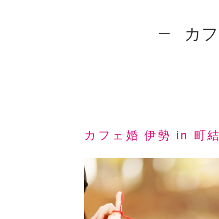
カフェ
カフェ婚 伊勢 in 町結c