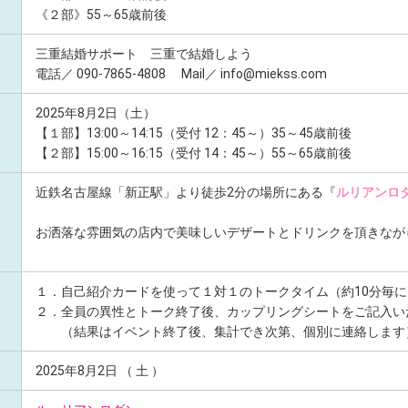
《２部》55～65歳前後
三重結婚サポート 三重で結婚しよう
電話／ 090-7865-4808 Mail／ info@miekss.com
2025年8月2日（土）
【１部】13:00～14:15（受付 12：45～）35～45歳前後
【２部】15:00～16:15（受付 14：45～）55～65歳前後
近鉄名古屋線「新正駅」より徒歩2分の場所にある『
ルリアンロ
お洒落な雰囲気の店内で美味しいデザートとドリンクを頂きなが
１．自己紹介カードを使って１対１のトークタイム（約10分毎
２．全員の異性とトーク終了後、カップリングシートをご記入い
（結果はイベント終了後、集計でき次第、個別に連絡します
2025年8月2日 （ 土 ）