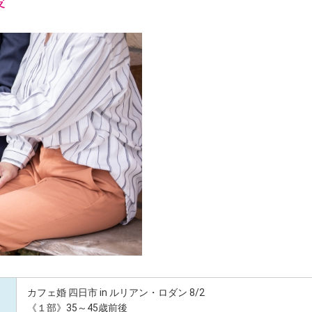
後
カフェ婚 四日市 in ルリアン・ロダン 8/2
《１部》35～45歳前後