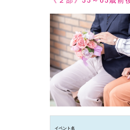
《２部》55～65歳前
イベント名