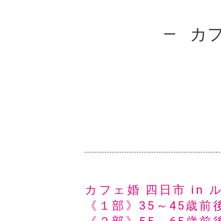
カフ
カフェ婚 四日市 in 
《１部》35～45歳前