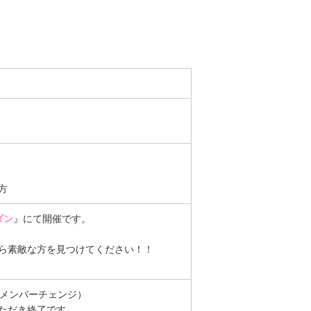
の方
ダン
』にて開催です。
ら素敵な方を見つけてください！！
にメンバーチェンジ）
ただき終了です