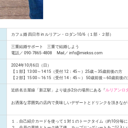
カフェ婚 四日市 in ルリアン・ロダン10/6（１部・２部）
三重結婚サポート 三重で結婚しよう
電話／ 090-7865-4808 Mail／ info@miekss.com
2024年10月6日（日）
【１部】13:00～14:15（受付 12：45～）25歳～35歳前後の方
【２部】15:00～16:15（受付 14：45～） 50歳前後～60歳前後
近鉄名古屋線「新正駅」より徒歩2分の場所にある『
ルリアンロ
お洒落な雰囲気の店内で美味しいデザートとドリンクを頂きなが
１．自己紹介カードを使って１対１のトークタイム（約10分毎
２．全員の異性とトーク終了後、カップリングシートをご記入い