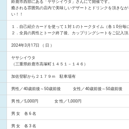
鈴鹿市西部にある「ヤサシイウタ」さんにて開催です。
癒される雰囲気の店内で美味しいデザートとドリンクを頂きなが
い！！
１．自己紹介カードを使って１対１のトークタイム（各１0分毎
２．全員の異性とトーク終了後、カップリングシートをご記入頂
2024年3月17日 （ 日 ）
ヤサシイウタ
（三重県鈴鹿市高塚町１４５１－１４６）
加佐登駅から２１７９ｍ 駐車場有
男性／40歳前後～50歳前後 女性／40歳前後～50歳前後
男 性／5,000円 女 性／1,000円
男 女 各 6 名
男 女 各 3 名