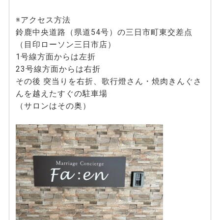
※アクセス方法
鈴鹿中央道路（県道54号）の三日市町東交差点
（目印ローソン三日市店）
1号線方面からは左折
23号線方面からは右折
その後 突当りを右折、歌行燈さん・焼肉きんぐさ
んを越えたすぐの駐車場
（サロンはその奥）