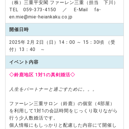
（株）三重平安閣 ファーレン三重（担当 下川）
TEL 059-373-4150 ／ E-Mail fa-
en.mie@mie-heiankaku.co.jp
開催日時
2025年 2月 2日（日）14：00 ～ 15：30頃 （受
付）13：40 ～
イベント内容
◇鈴鹿地区 1対1の真剣婚活◇
人生をパートナーと過ごすために。。。
ファーレン三重サロン（鈴鹿）の個室（4部屋）
を利用して1対1の会話時間をじっくり取りながら
行う少人数婚活です。
個人情報にもしっかりと配慮した内容にて開催し