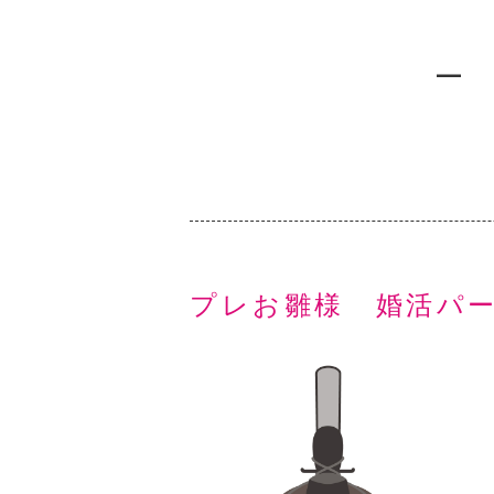
プレお雛様 婚活パ