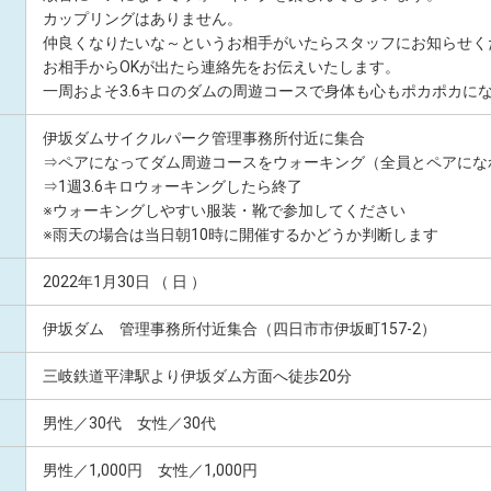
カップリングはありません。
仲良くなりたいな～というお相手がいたらスタッフにお知らせく
お相手からOKが出たら連絡先をお伝えいたします。
一周およそ3.6キロのダムの周遊コースで身体も心もポカポカに
伊坂ダムサイクルパーク管理事務所付近に集合
⇒ペアになってダム周遊コースをウォーキング（全員とペアにな
⇒1週3.6キロウォーキングしたら終了
※ウォーキングしやすい服装・靴で参加してください
※雨天の場合は当日朝10時に開催するかどうか判断します
2022年1月30日 （ 日 ）
伊坂ダム 管理事務所付近集合（四日市市伊坂町157-2）
三岐鉄道平津駅より伊坂ダム方面へ徒歩20分
男性／30代 女性／30代
男性／1,000円 女性／1,000円