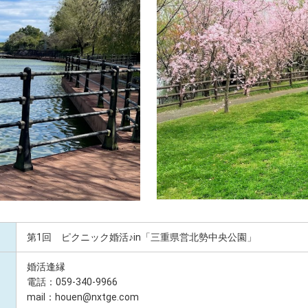
第1回 ピクニック婚活♪in「三重県営北勢中央公園」
婚活逢縁
電話：059-340-9966
mail：houen@nxtge.com