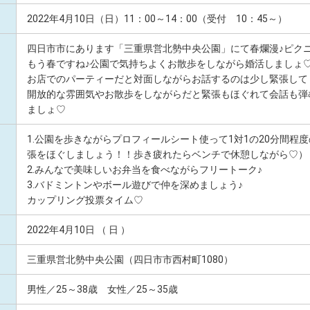
2022年4月10日（日）11：00～14：00（受付 10：45～）
四日市市にあります「三重県営北勢中央公園」にて春爛漫♪ピクニッ
もう春ですね♪公園で気持ちよくお散歩をしながら婚活しましょ
お店でのパーティーだと対面しながらお話するのは少し緊張して
開放的な雰囲気やお散歩をしながらだと緊張もほぐれて会話も弾
ましょ♡
1.公園を歩きながらプロフィールシート使って1対1の20分間程度
張をほぐしましょう！！歩き疲れたらベンチで休憩しながら♡）
2.みんなで美味しいお弁当を食べながらフリートーク♪
3.バドミントンやボール遊びで仲を深めましょう♪
カップリング投票タイム♡
2022年4月10日 （ 日 ）
三重県営北勢中央公園（四日市市西村町1080）
男性／25～38歳 女性／25～35歳