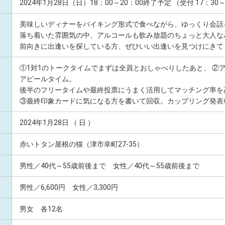
2024年1月28日（日）18：00～20：00終了予定 （受付 17：30
美味しいディナーをバイキング形式で食べながら、ゆっくり会話
落ち着いた雰囲気の中、アルコールも飲み放題のちょっと大人な
前向きに出逢いを探している方、ぜひいい出逢いを見つけにきて
①1対1のトークタイムでまずは全員とおしゃべりしたあと、 ②
アピールタイム。
後半のフリータイムや最終投票にうまく活用してマッチング率を
③最終印象カードに気になる方を書いて回収。カップリング発表
2024年1月28日 （ 日 ）
赤いトタン屋根の猫（津市幸町27-35）
男性／40代～55歳前後まで 女性／40代～55歳前後まで
男性／6,600円 女性／3,300円
男女 各12名