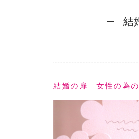
結
結婚の扉 女性の為