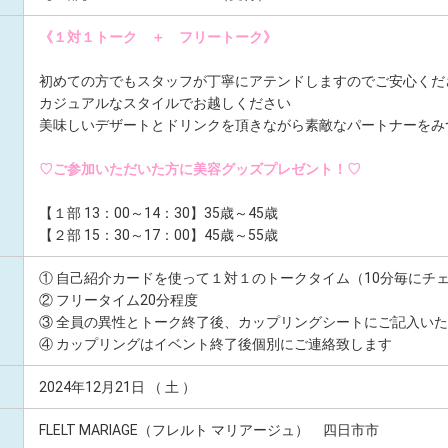
《１対１トーク ＋ フリートーク》
初めての方でもスタッフが丁寧にアテンドしますのでご安心くだ
カジュアルなスタイルでお越しください
美味しいデザートとドリンクを頂きながら素敵なパートナーをみ
♡ご参加いただいた方に美容グッズプレゼント！♡
【１部 13：00～14：30】35歳～45歳
【２部 15：30～17：00】45歳～55歳
① 自己紹介カードを使って１対１のトークタイム（10分毎にチ
② フリータイム20分程度
③ 全員の異性とトーク終了後、カップリングシートにご記入い
④ カップリングはイベント終了後個別にご連絡致します
2024年12月21日 （ 土 ）
FLELT MARIAGE（フレルト マリアージュ） 四日市市