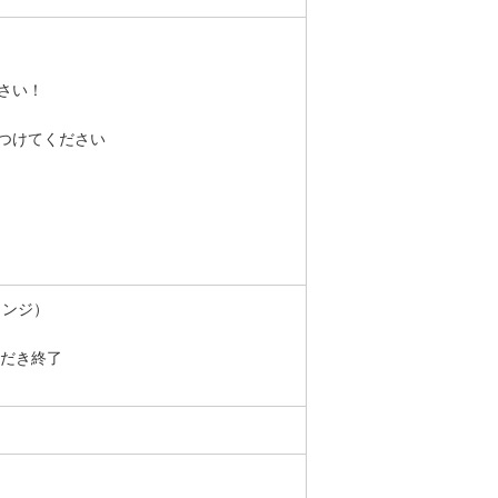
さい！
つけてください
ェンジ）
ただき終了