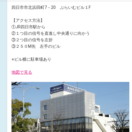
四日市市北浜田町7－20 ぷらいむビル１F
【アクセス方法】
①JR四日市駅から
②１つ目の信号を直進し中央通りに向かう
③２つ目の信号を左折
③２５０M先 左手のビル
※ビル横に駐車場あり
地図で見る