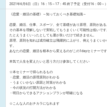
2021年6月6日（日）16：15～17：45 終了予定（受付16：00～
《恋愛・婚活の基礎》～知っておくべき基礎知識～
恋愛、婚活、仕事、スポーツ、全て基礎があり原理、原則がある
その基本を理解しないで実戦してもうまくいく可能性は低いです
たとえうまくいったとしても運が良いだけで続きません。
原理、原則を知れば成功確立は飛躍的に上がり、例えうまくいか
す。
あなたの恋愛、婚活を根本から変えるのがこの1dayセミナーで
本気で人生を変えたいと思う方だけ参加してください
☆本セミナーで得られるもの
・恋愛、婚活の原理原則がわかる
・うまくいかない原因と対策がわかる
・今の状況の打開方法がわかる
・明日からできるアクションプランが明確になる
☆こんな人のおチカラになれます