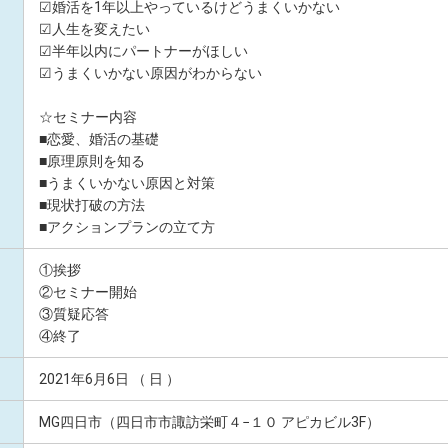
☑婚活を1年以上やっているけどうまくいかない
☑人生を変えたい
☑半年以内にパートナーがほしい
☑うまくいかない原因がわからない
☆セミナー内容
■恋愛、婚活の基礎
■原理原則を知る
■うまくいかない原因と対策
■現状打破の方法
■アクションプランの立て方
①挨拶
②セミナー開始
③質疑応答
④終了
2021年6月6日 （ 日 ）
MG四日市（四日市市諏訪栄町４−１０ アピカビル3F）