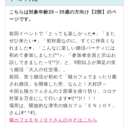
こちらは対象年齢25～35歳の方向け【2部】のペ
ージです。
前回イベントで「とっても楽しかった♥」「また
ぜひ来たい♥」「初対面なのに、すぐに仲良くな
れました♥」「こんなに楽しい婚活パーティには
初めて参加しました(^^♪」「参加者全員と沢山お
話しできました～!(^^)!」と、9割以上が満足の笑
う婚活「大人の社交場」。
前回、笑う婚活が初めて「猫カフェでまったり癒
され婚活」を開催した所、なんと！大好評～
今回も猫カフェさんの２部屋を借り切り、コロナ
対策を万全にして行います♥!(^^)!！！！
場所は、開放的な津市の猫カフェ「ＥＮＪＯＹ」
さん(#^.^#)。
猫カフェＥＮＪＯＹさんのＨＰはこちら