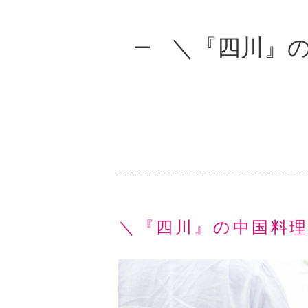
＼『四川』の
＼『四川』の中国料理