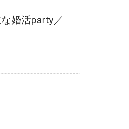
婚活party／
／