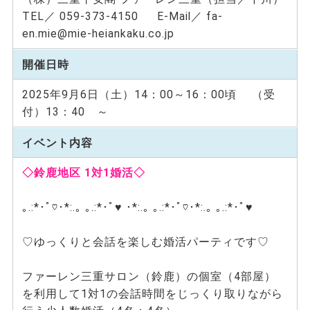
TEL／ 059-373-4150 E-Mail／ fa-
en.mie@mie-heiankaku.co.jp
開催日時
2025年9月6日（土）14：00～16：00頃 （受
付）13：40 ～
イベント内容
◇鈴鹿地区 1対1婚活◇
｡.:*･ﾟ♡･*:.｡ ｡.:*･ﾟ♥ ･*:.｡ ｡.:*･ﾟ♡･*:.｡ ｡.:*･ﾟ♥
♡ゆっくりと会話を楽しむ婚活パーティです♡
ファーレン三重サロン（鈴鹿）の個室（4部屋）
を利用して1対1の会話時間をじっくり取りながら