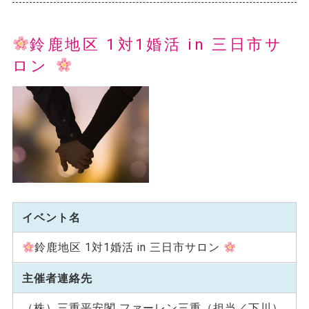
鈴鹿地区 1対1婚活 in 三日市サ
ロン
イベント名
鈴鹿地区 1対1婚活 in 三日市サロン
主催者連絡先
（株）三重平安閣 ファーレン三重（担当／下川）