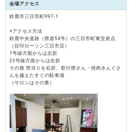
会場アクセス
鈴鹿市三日市町997-1
※アクセス方法
鈴鹿中央道路（県道54号）の三日市町東交差点
（目印ローソン三日市店）
1号線方面からは左折
23号線方面からは右折
その後 突当りを右折、歌行燈さん・焼肉きんぐさ
んを越えたすぐの駐車場
（サロンはその奥）