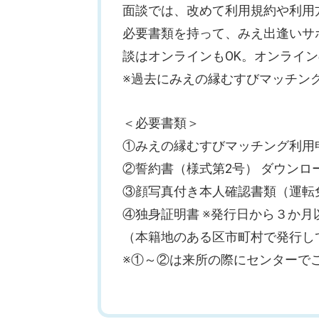
面談では、改めて利用規約や利用
必要書類を持って、みえ出逢いサ
談はオンラインもOK。オンライ
※過去にみえの縁むすびマッチン
＜必要書類＞
①みえの縁むすびマッチング利用申
②誓約書（様式第2号） ダウンロ
③顔写真付き本人確認書類（運転
④独身証明書 ※発行日から３か月
（本籍地のある区市町村で発行し
※①～②は来所の際にセンターで