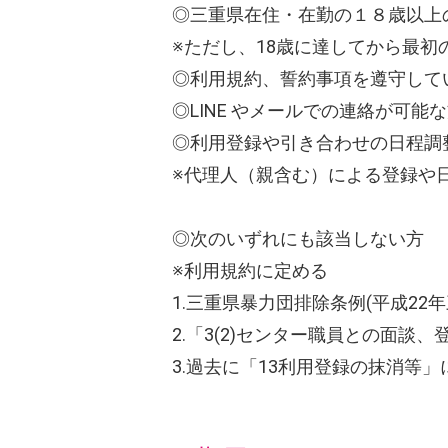
◎三重県在住・在勤の１８歳以上
※ただし、18歳に達してから最
◎利用規約、誓約事項を遵守して
◎LINE やメールでの連絡が可能
◎利用登録や引き合わせの日程調
※代理人（親含む）による登録や
◎次のいずれにも該当しない方
※利用規約に定める
1.三重県暴力団排除条例(平成22
2.「3(2)センター職員との面
3.過去に「13利用登録の抹消等